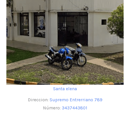
Santa elena
Direccion:
Supremo Entrerriano 789
Número:
3437443801