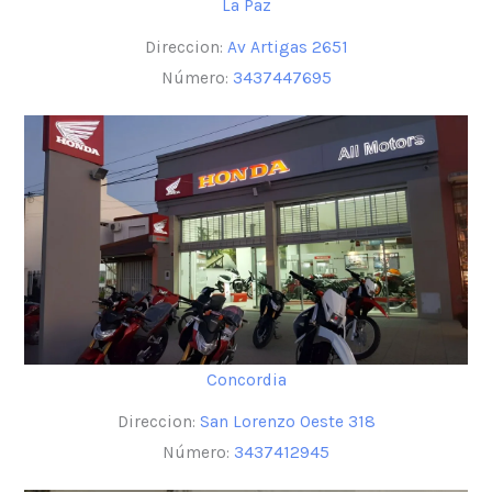
La Paz
Direccion:
Av Artigas 2651
Número:
3437447695
Concordia
Direccion:
San Lorenzo Oeste 318
Número:
3437412945