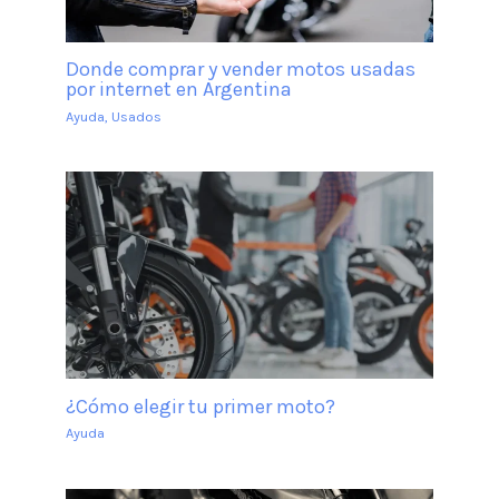
Donde comprar y vender motos usadas
por internet en Argentina
Ayuda
,
Usados
¿Cómo elegir tu primer moto?
Ayuda