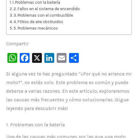
1. Problemas con la batería
2. Fallos en el sistema de encendido
3. Problemas con el combustible
4. Filtros de aire obstruidos
5. Problemas mecánicos
Compartir
W
F
X
Li
E
C
h
a
n
m
o
Si alguna vez te has preguntado “¿Por qué no arranca mi
at
c
k
ai
m
moto?”, no estás solo. Este problema es común y puede
s
e
e
l
p
deberse a varias razones. En este artículo, exploraremos
A
b
dI
ar
las causas más frecuentes y cómo solucionarlas. ¡Sigue
p
o
n
ti
leyendo para descubrir más!
p
o
r
k
1. Problemas con la batería
Una de las causas más comunes por las que una moto