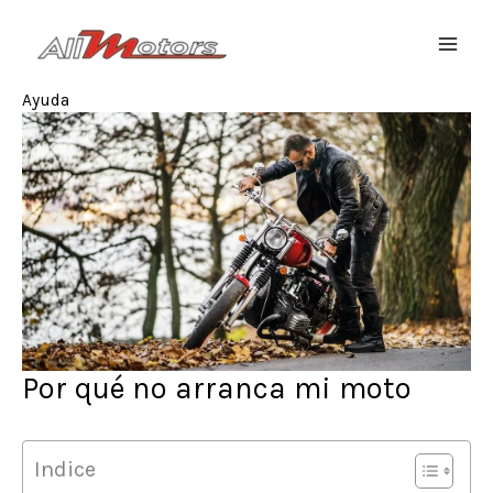
Ir
al
MAIN
contenido
Ayuda
MEN
Por qué no arranca mi moto
Indice